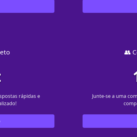
reto
👥 
t
espostas rápidas e
Junte-se a uma com
lizado!
compa
e