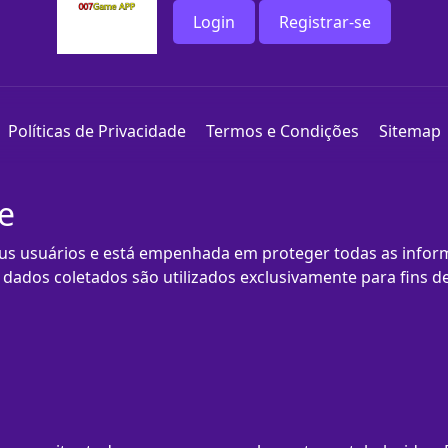
Login
Registrar-se
Políticas de Privacidade
Termos e Condições
Sitemap
de
eus usuários e está empenhada em proteger todas as infor
dados coletados são utilizados exclusivamente para fins d