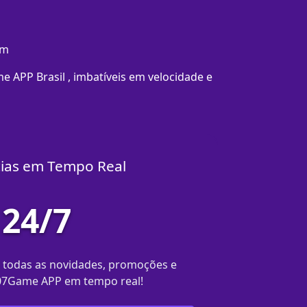
am
APP Brasil , imbatíveis em velocidade e
cias em Tempo Real
24/7
e todas as novidades, promoções e
07Game APP em tempo real!