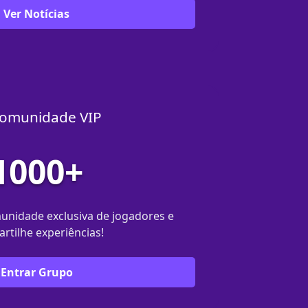
Ver Notícias
Comunidade VIP
1000+
unidade exclusiva de jogadores e
rtilhe experiências!
Entrar Grupo