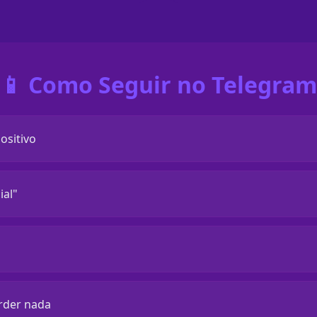
📱 Como Seguir no Telegram
ositivo
ial"
erder nada