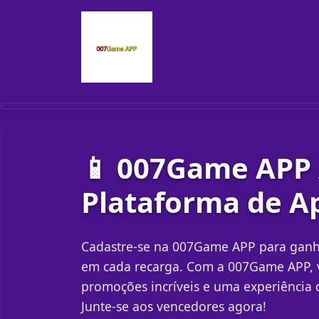
📱 007Game APP
Plataforma de A
Cadastre-se na 007Game APP para ganh
em cada recarga. Com a 007Game APP, 
promoções incríveis e uma experiência d
Junte-se aos vencedores agora!