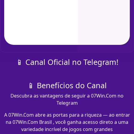
📱 Canal Oficial no Telegram!
📱 Benefícios do Canal
Descubra as vantagens de seguir a 07Win.Com no
Telegram
A 07Win.Com abre as portas para a riqueza — ao entrar
na 07Win.Com Brasil , você ganha acesso direto a uma
variedade incrível de jogos com grandes