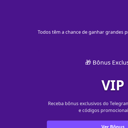
Todos têm a chance de ganhar grandes pr
🎁 Bônus Exclu
VIP
Receba bônus exclusivos do Telegra
e códigos promocionai
Ver Bônus