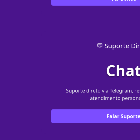
💬 Suporte Di
Cha
Suporte direto via Telegram, r
atendimento persona
Falar Suport