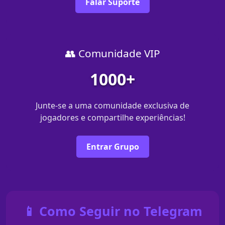
Falar Suporte
👥 Comunidade VIP
1000+
Junte-se a uma comunidade exclusiva de
jogadores e compartilhe experiências!
Entrar Grupo
📱 Como Seguir no Telegram