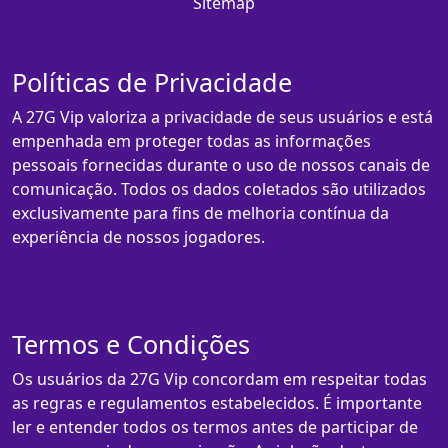
Sitemap
Políticas de Privacidade
A 27G Vip valoriza a privacidade de seus usuários e está
empenhada em proteger todas as informações
pessoais fornecidas durante o uso de nossos canais de
comunicação. Todos os dados coletados são utilizados
exclusivamente para fins de melhoria contínua da
experiência de nossos jogadores.
Termos e Condições
Os usuários da 27G Vip concordam em respeitar todas
as regras e regulamentos estabelecidos. É importante
ler e entender todos os termos antes de participar de