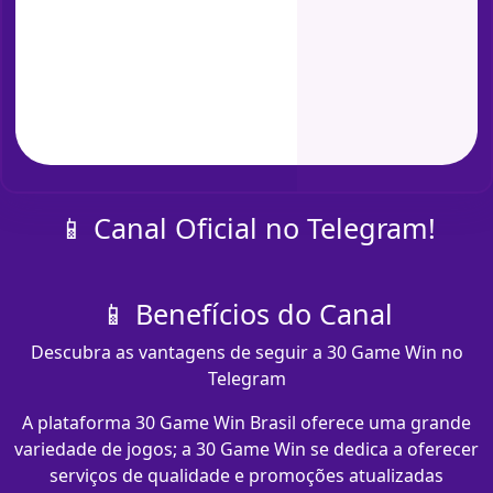
📱 Canal Oficial no Telegram!
📱 Benefícios do Canal
Descubra as vantagens de seguir a 30 Game Win no
Telegram
A plataforma 30 Game Win Brasil oferece uma grande
variedade de jogos; a 30 Game Win se dedica a oferecer
serviços de qualidade e promoções atualizadas