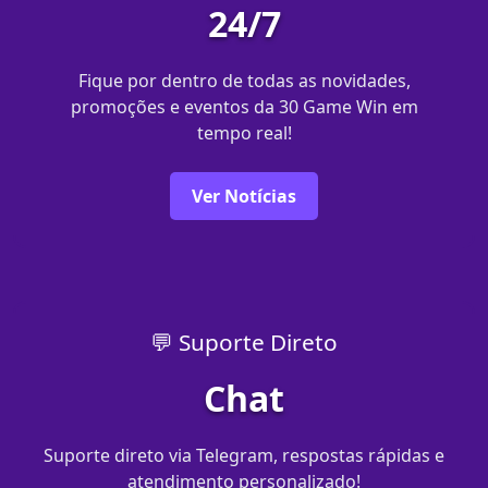
24/7
Fique por dentro de todas as novidades,
promoções e eventos da 30 Game Win em
tempo real!
Ver Notícias
💬 Suporte Direto
Chat
Suporte direto via Telegram, respostas rápidas e
atendimento personalizado!