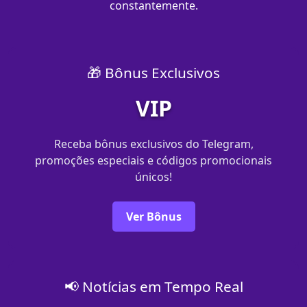
constantemente.
🎁 Bônus Exclusivos
VIP
Receba bônus exclusivos do Telegram,
promoções especiais e códigos promocionais
únicos!
Ver Bônus
📢 Notícias em Tempo Real