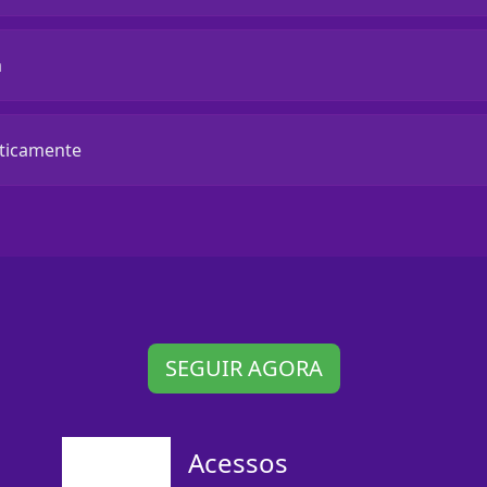
a
aticamente
SEGUIR AGORA
Acessos