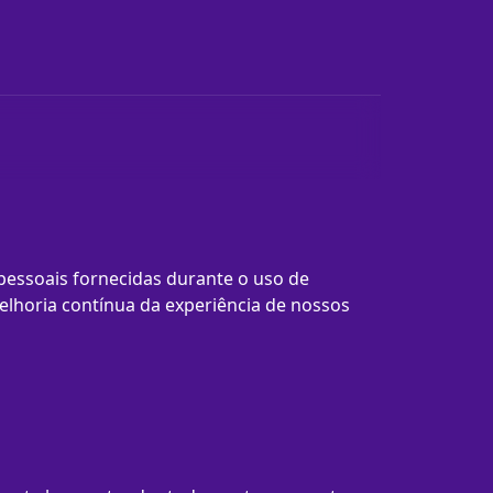
pessoais fornecidas durante o uso de
elhoria contínua da experiência de nossos