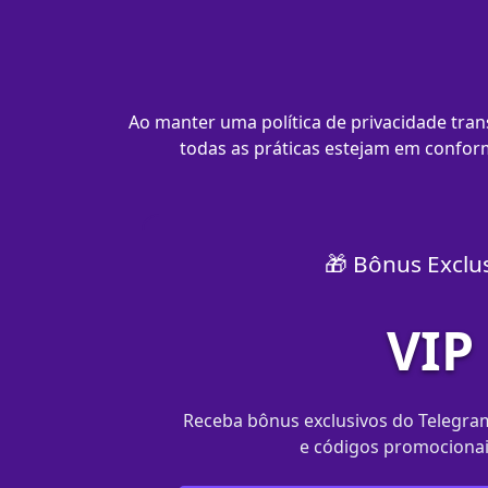
Ao manter uma política de privacidade tra
todas as práticas estejam em confor
🎁 Bônus Exclu
VIP
Receba bônus exclusivos do Telegra
e códigos promocionai