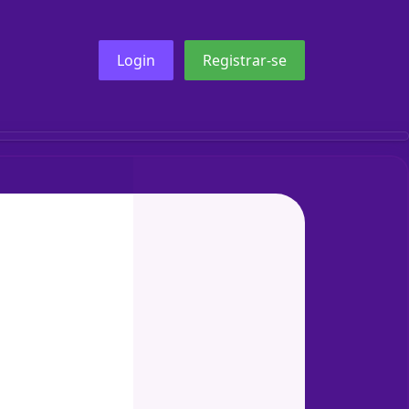
Login
Registrar-se