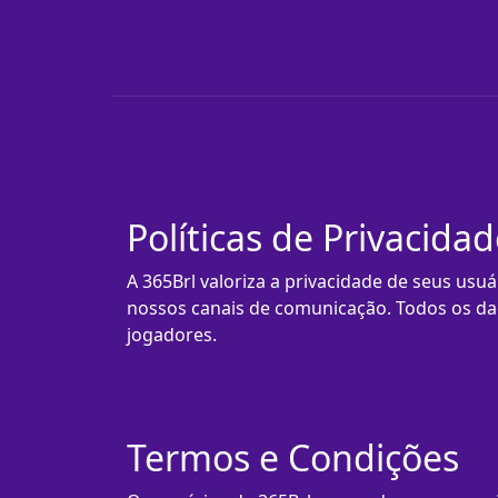
Políticas de Privacida
A 365Brl valoriza a privacidade de seus us
nossos canais de comunicação. Todos os dad
jogadores.
Termos e Condições