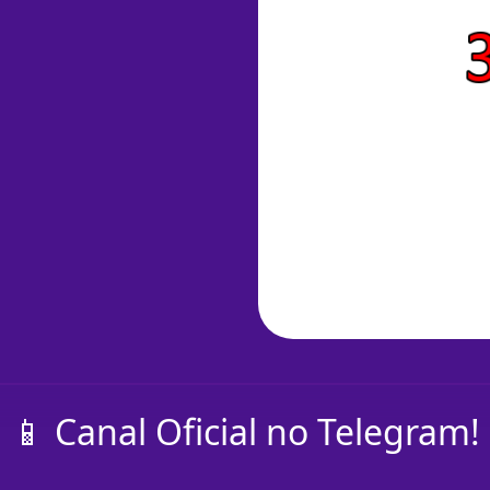
📱 Canal Oficial no Telegram!