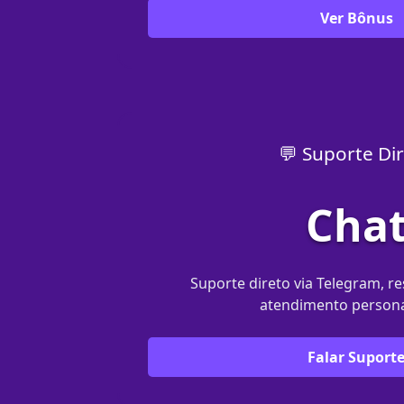
Ver Bônus
💬 Suporte Di
Cha
Suporte direto via Telegram, r
atendimento persona
Falar Suport