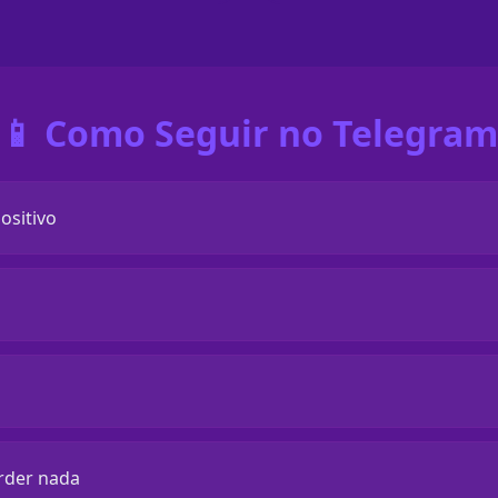
📱 Como Seguir no Telegram
ositivo
erder nada