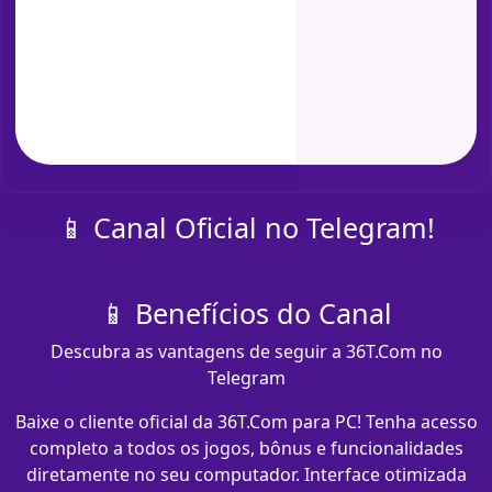
📱 Canal Oficial no Telegram!
📱 Benefícios do Canal
Descubra as vantagens de seguir a 36T.Com no
Telegram
Baixe o cliente oficial da 36T.Com para PC! Tenha acesso
completo a todos os jogos, bônus e funcionalidades
diretamente no seu computador. Interface otimizada