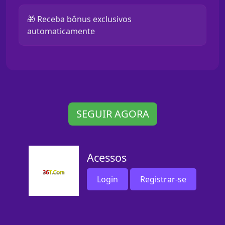
🎁 Receba bônus exclusivos
automaticamente
SEGUIR AGORA
Acessos
Login
Registrar-se