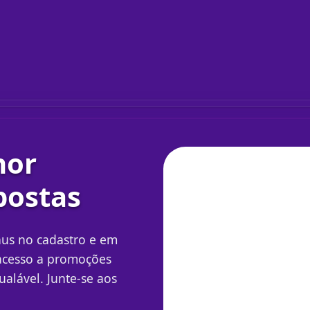
hor
postas
us no cadastro e em
acesso a promoções
ualável. Junte-se aos