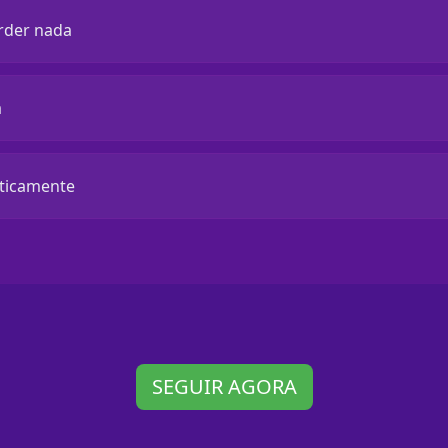
erder nada
a
aticamente
SEGUIR AGORA