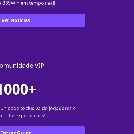
a 389Win em tempo real!
Ver Notícias
Comunidade VIP
1000+
unidade exclusiva de jogadores e
rtilhe experiências!
Entrar Grupo