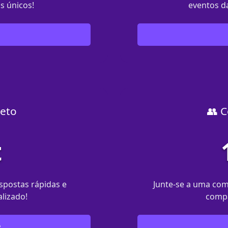
s únicos!
eventos d
reto
👥 
t
espostas rápidas e
Junte-se a uma com
lizado!
compa
e