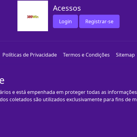
Acessos
Login
Registrar-se
Políticas de Privacidade
Termos e Condições
Sitemap
de
uários e está empenhada em proteger todas as informações
os coletados são utilizados exclusivamente para fins de m