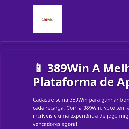
📱 389Win A Mel
Plataforma de A
Cadastre-se na 389Win para ganhar bôn
cada recarga. Com a 389Win, você tem 
incríveis e uma experiência de jogo inig
vencedores agora!