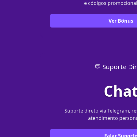
e códigos promocionai
Ver Bônus
💬 Suporte Di
Cha
Suporte direto via Telegram, r
atendimento persona
Falar Suport