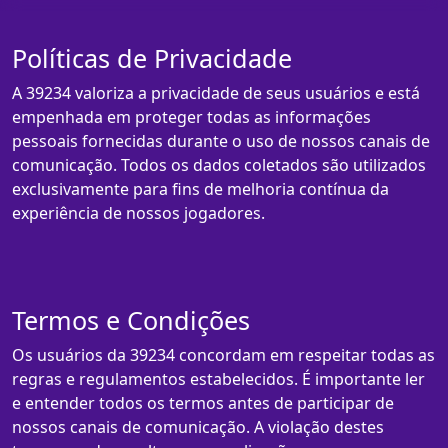
Políticas de Privacidade
A 39234 valoriza a privacidade de seus usuários e está
empenhada em proteger todas as informações
pessoais fornecidas durante o uso de nossos canais de
comunicação. Todos os dados coletados são utilizados
exclusivamente para fins de melhoria contínua da
experiência de nossos jogadores.
Termos e Condições
Os usuários da 39234 concordam em respeitar todas as
regras e regulamentos estabelecidos. É importante ler
e entender todos os termos antes de participar de
nossos canais de comunicação. A violação destes