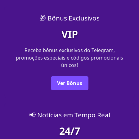
🎁 Bônus Exclusivos
VIP
Receba bônus exclusivos do Telegram,
promoções especiais e códigos promocionais
únicos!
Ver Bônus
📢 Notícias em Tempo Real
24/7