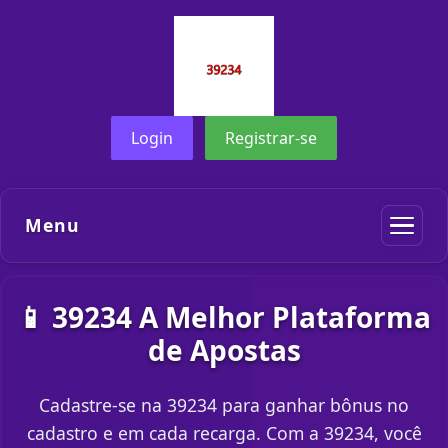
Login
Registrar-se
Menu
📱 39234 A Melhor Plataforma
de Apostas
Cadastre-se na 39234 para ganhar bônus no
cadastro e em cada recarga. Com a 39234, você