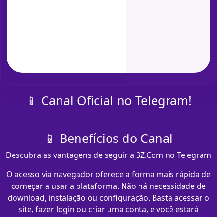
📱 Canal Oficial no Telegram!
📱 Benefícios do Canal
Descubra as vantagens de seguir a 3Z.Com no Telegram
O acesso via navegador oferece a forma mais rápida de
começar a usar a plataforma. Não há necessidade de
download, instalação ou configuração. Basta acessar o
site, fazer login ou criar uma conta, e você estará