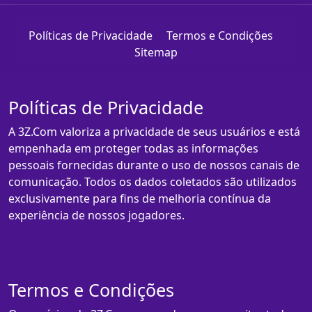
Políticas de Privacidade
Termos e Condições
Sitemap
Políticas de Privacidade
A 3Z.Com valoriza a privacidade de seus usuários e está
empenhada em proteger todas as informações
pessoais fornecidas durante o uso de nossos canais de
comunicação. Todos os dados coletados são utilizados
exclusivamente para fins de melhoria contínua da
experiência de nossos jogadores.
Termos e Condições