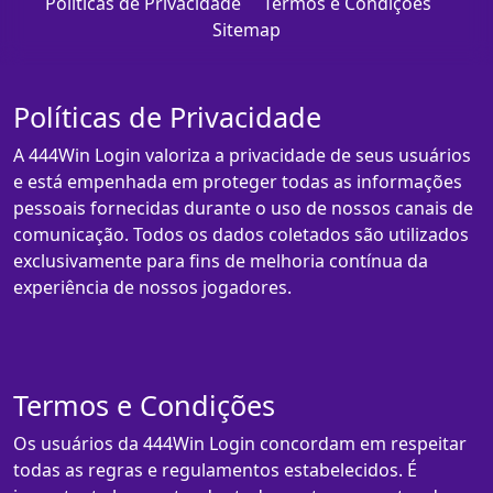
Políticas de Privacidade
Termos e Condições
Sitemap
Políticas de Privacidade
A 444Win Login valoriza a privacidade de seus usuários
e está empenhada em proteger todas as informações
pessoais fornecidas durante o uso de nossos canais de
comunicação. Todos os dados coletados são utilizados
exclusivamente para fins de melhoria contínua da
experiência de nossos jogadores.
Termos e Condições
Os usuários da 444Win Login concordam em respeitar
todas as regras e regulamentos estabelecidos. É