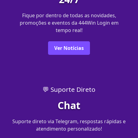
Fique por dentro de todas as novidades,
promoções e eventos da 444Win Login em
tempo real!
Ver Notícias
💬 Suporte Direto
Chat
Suporte direto via Telegram, respostas rápidas e
atendimento personalizado!