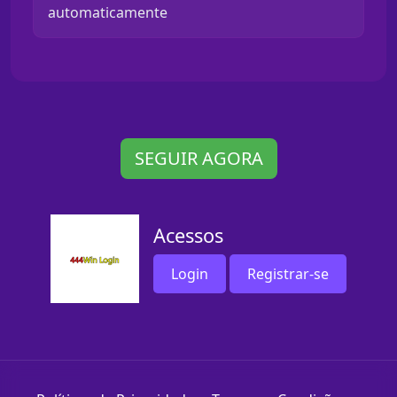
automaticamente
SEGUIR AGORA
Acessos
Login
Registrar-se