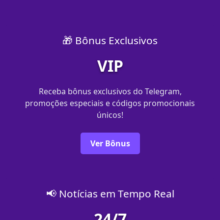
🎁 Bônus Exclusivos
VIP
Receba bônus exclusivos do Telegram,
promoções especiais e códigos promocionais
únicos!
Ver Bônus
📢 Notícias em Tempo Real
24/7