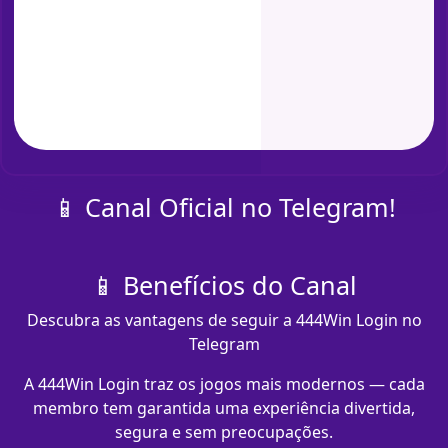
📱 Canal Oficial no Telegram!
📱 Benefícios do Canal
Descubra as vantagens de seguir a 444Win Login no
Telegram
A 444Win Login traz os jogos mais modernos — cada
membro tem garantida uma experiência divertida,
segura e sem preocupações.