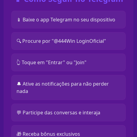
📱 Baixe o app Telegram no seu dispositivo
🔍 Procure por "@444Win LoginOficial"
👆 Toque em "Entrar" ou "Join"
🔔 Ative as notificações para não perder
nada
💬 Participe das conversas e interaja
🎁 Receba bônus exclusivos