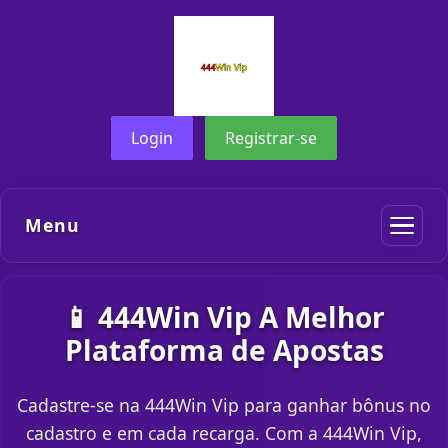
Login
Registrar-se
Menu
📱 444Win Vip A Melhor
Plataforma de Apostas
Cadastre-se na 444Win Vip para ganhar bônus no
cadastro e em cada recarga. Com a 444Win Vip,