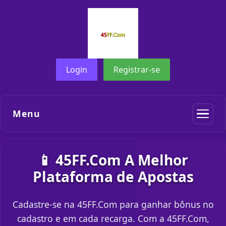
Login
Registrar-se
Menu
📱 45FF.Com A Melhor
Plataforma de Apostas
Cadastre-se na 45FF.Com para ganhar bônus no
cadastro e em cada recarga. Com a 45FF.Com,