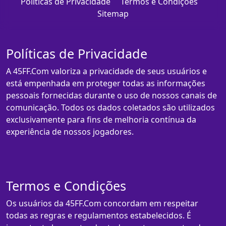
Políticas de Privacidade
Termos e Condições
Sitemap
Políticas de Privacidade
A 45FF.Com valoriza a privacidade de seus usuários e
está empenhada em proteger todas as informações
pessoais fornecidas durante o uso de nossos canais de
comunicação. Todos os dados coletados são utilizados
exclusivamente para fins de melhoria contínua da
experiência de nossos jogadores.
Termos e Condições
Os usuários da 45FF.Com concordam em respeitar
todas as regras e regulamentos estabelecidos. É