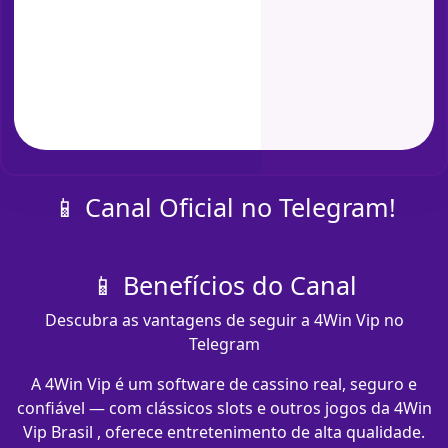
📱 Canal Oficial no Telegram!
📱 Benefícios do Canal
Descubra as vantagens de seguir a 4Win Vip no
Telegram
A 4Win Vip é um software de cassino real, seguro e
confiável — com clássicos slots e outros jogos da 4Win
Vip Brasil , oferece entretenimento de alta qualidade.