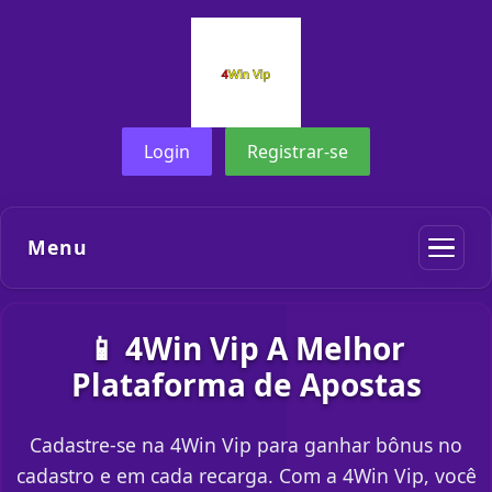
Login
Registrar-se
Menu
📱 4Win Vip A Melhor
Plataforma de Apostas
Cadastre-se na 4Win Vip para ganhar bônus no
cadastro e em cada recarga. Com a 4Win Vip, você