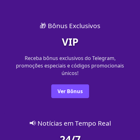
🎁 Bônus Exclusivos
VIP
Receba bônus exclusivos do Telegram,
promoções especiais e códigos promocionais
únicos!
Ver Bônus
📢 Notícias em Tempo Real
24/7