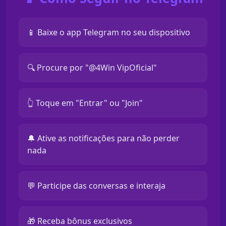
📱 Baixe o app Telegram no seu dispositivo
🔍 Procure por "@4Win VipOficial"
👆 Toque em "Entrar" ou "Join"
🔔 Ative as notificações para não perder
nada
💬 Participe das conversas e interaja
🎁 Receba bônus exclusivos