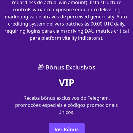
regardless de actual win amount). Esta structure
controls variance exposure enquanto delivering
marketing value através de perceived generosity. Auto-
crediting system delivers batches às 00:00 UTC daily,
requiring logins para claim (driving DAU metrics critical
para platform vitality indicators).
🎁 Bônus Exclusivos
VIP
Receba bônus exclusivos do Telegram,
promoções especiais e códigos promocionais
únicos!
Ver Bônus