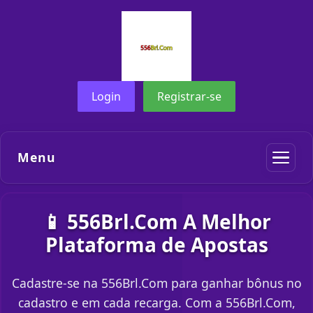
Login
Registrar-se
Menu
📱 556Brl.Com A Melhor
Plataforma de Apostas
Cadastre-se na 556Brl.Com para ganhar bônus no
cadastro e em cada recarga. Com a 556Brl.Com,