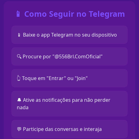
📱 Como Seguir no Telegram
📱 Baixe o app Telegram no seu dispositivo
🔍 Procure por "@556Brl.ComOficial"
👆 Toque em "Entrar" ou "Join"
🔔 Ative as notificações para não perder
nada
💬 Participe das conversas e interaja