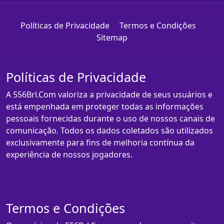
Políticas de Privacidade
Termos e Condições
Sitemap
Políticas de Privacidade
A 556Brl.Com valoriza a privacidade de seus usuários e
está empenhada em proteger todas as informações
pessoais fornecidas durante o uso de nossos canais de
comunicação. Todos os dados coletados são utilizados
exclusivamente para fins de melhoria contínua da
experiência de nossos jogadores.
Termos e Condições