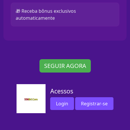
🎁 Receba bônus exclusivos
automaticamente
SEGUIR AGORA
Acessos
Login
Registrar-se