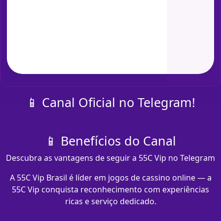
📱 Canal Oficial no Telegram!
📱 Benefícios do Canal
Descubra as vantagens de seguir a 55C Vip no Telegram
A 55C Vip Brasil é líder em jogos de cassino online — a
55C Vip conquista reconhecimento com experiências
ricas e serviço dedicado.