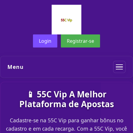
Login
Registrar-se
Menu
📱 55C Vip A Melhor
Plataforma de Apostas
Cadastre-se na 55C Vip para ganhar bônus no
cadastro e em cada recarga. Com a 55C Vip, você