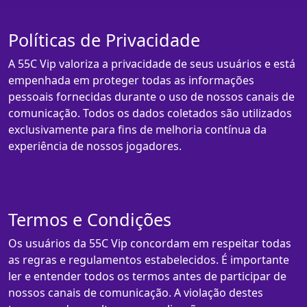
Políticas de Privacidade
A 55C Vip valoriza a privacidade de seus usuários e está
empenhada em proteger todas as informações
pessoais fornecidas durante o uso de nossos canais de
comunicação. Todos os dados coletados são utilizados
exclusivamente para fins de melhoria contínua da
experiência de nossos jogadores.
Termos e Condições
Os usuários da 55C Vip concordam em respeitar todas
as regras e regulamentos estabelecidos. É importante
ler e entender todos os termos antes de participar de
nossos canais de comunicação. A violação destes