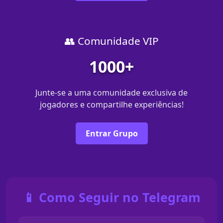
👥 Comunidade VIP
1000+
Junte-se a uma comunidade exclusiva de
jogadores e compartilhe experiências!
Entrar Grupo
📱 Como Seguir no Telegram