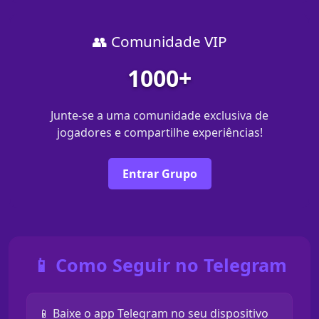
👥 Comunidade VIP
1000+
Junte-se a uma comunidade exclusiva de
jogadores e compartilhe experiências!
Entrar Grupo
📱 Como Seguir no Telegram
📱 Baixe o app Telegram no seu dispositivo