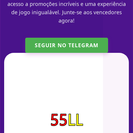
acesso a promoções incríveis e uma experiência
de jogo inigualável. Junte-se aos vencedores
agora!
SEGUIR NO TELEGRAM