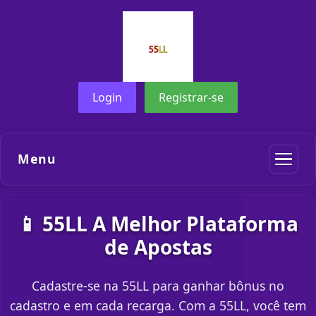
Login
Registrar-se
Menu
📱 55LL A Melhor Plataforma
de Apostas
Cadastre-se na 55LL para ganhar bônus no
cadastro e em cada recarga. Com a 55LL, você tem