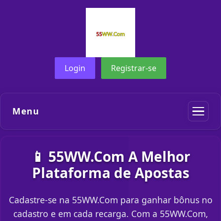
Login
Registrar-se
Menu
📱 55WW.Com A Melhor
Plataforma de Apostas
Cadastre-se na 55WW.Com para ganhar bônus no
cadastro e em cada recarga. Com a 55WW.Com,