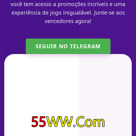
você tem acesso a promoções incríveis e uma
experiência de jogo inigualável. Junte-se aos
vencedores agora!
SEGUIR NO TELEGRAM