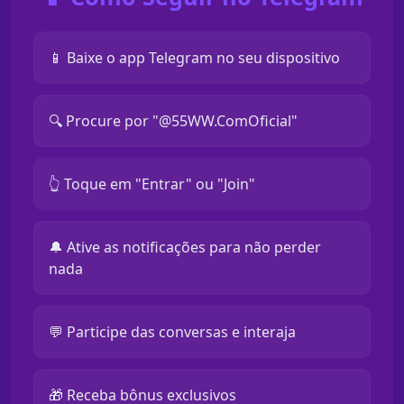
📱 Baixe o app Telegram no seu dispositivo
🔍 Procure por "@55WW.ComOficial"
👆 Toque em "Entrar" ou "Join"
🔔 Ative as notificações para não perder
nada
💬 Participe das conversas e interaja
🎁 Receba bônus exclusivos