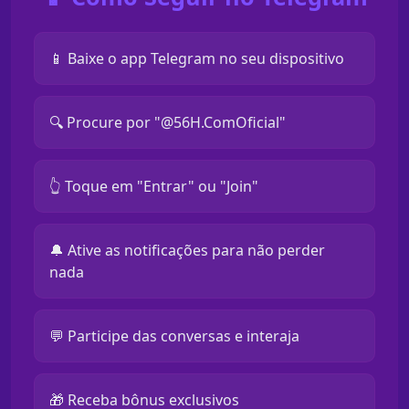
📱 Baixe o app Telegram no seu dispositivo
🔍 Procure por "@56H.ComOficial"
👆 Toque em "Entrar" ou "Join"
🔔 Ative as notificações para não perder
nada
💬 Participe das conversas e interaja
🎁 Receba bônus exclusivos