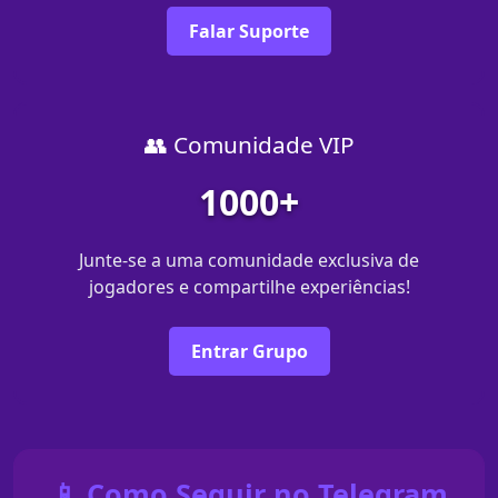
Falar Suporte
👥 Comunidade VIP
1000+
Junte-se a uma comunidade exclusiva de
jogadores e compartilhe experiências!
Entrar Grupo
📱 Como Seguir no Telegram