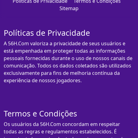
Políticas de Privacidade
Termos e Condições
Sitemap
Políticas de Privacidade
A 56H.Com valoriza a privacidade de seus usuários e
está empenhada em proteger todas as informações
pessoais fornecidas durante o uso de nossos canais de
comunicação. Todos os dados coletados são utilizados
exclusivamente para fins de melhoria contínua da
experiência de nossos jogadores.
Termos e Condições
Os usuários da 56H.Com concordam em respeitar
todas as regras e regulamentos estabelecidos. É