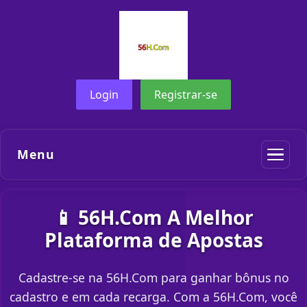
Login
Registrar-se
Menu
📱 56H.Com A Melhor
Plataforma de Apostas
Cadastre-se na 56H.Com para ganhar bônus no
cadastro e em cada recarga. Com a 56H.Com, você