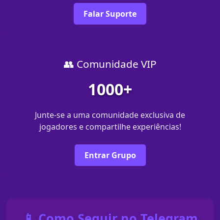
Falar Suporte
👥 Comunidade VIP
1000+
Junte-se a uma comunidade exclusiva de
jogadores e compartilhe experiências!
Entrar Grupo
📱 Como Seguir no Telegram