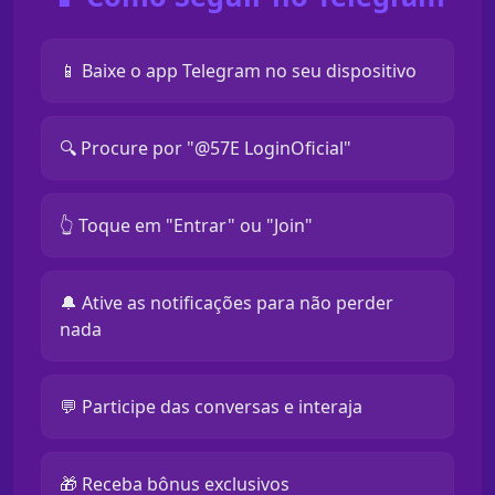
📱 Baixe o app Telegram no seu dispositivo
🔍 Procure por "@57E LoginOficial"
👆 Toque em "Entrar" ou "Join"
🔔 Ative as notificações para não perder
nada
💬 Participe das conversas e interaja
🎁 Receba bônus exclusivos