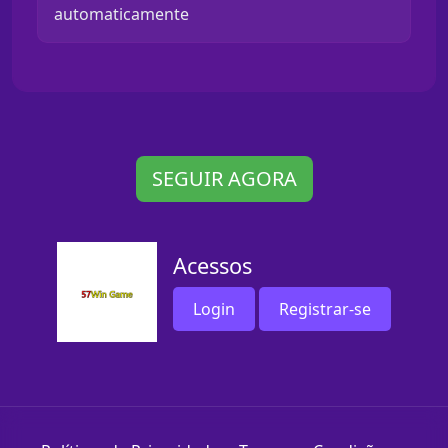
automaticamente
SEGUIR AGORA
Acessos
Login
Registrar-se