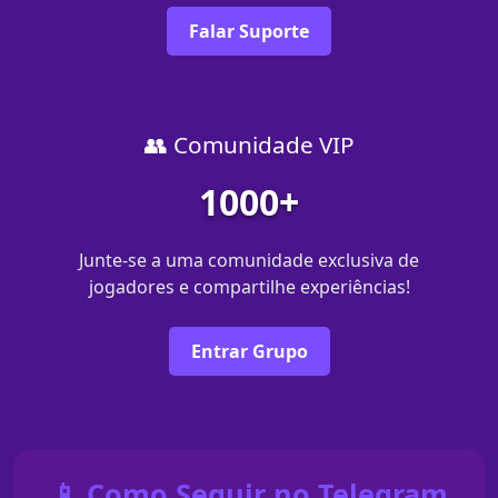
Falar Suporte
👥 Comunidade VIP
1000+
Junte-se a uma comunidade exclusiva de
jogadores e compartilhe experiências!
Entrar Grupo
📱 Como Seguir no Telegram