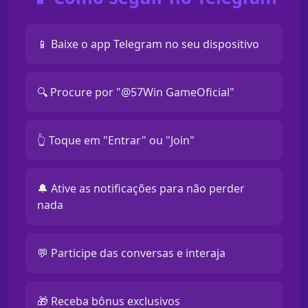
📱 Baixe o app Telegram no seu dispositivo
🔍 Procure por "@57Win GameOficial"
👆 Toque em "Entrar" ou "Join"
🔔 Ative as notificações para não perder
nada
💬 Participe das conversas e interaja
🎁 Receba bônus exclusivos