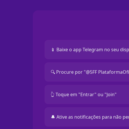
📱 Baixe o app Telegram no seu disp
🔍 Procure por "@5FF PlataformaOfi
👆 Toque em "Entrar" ou "Join"
🔔 Ative as notificações para não p