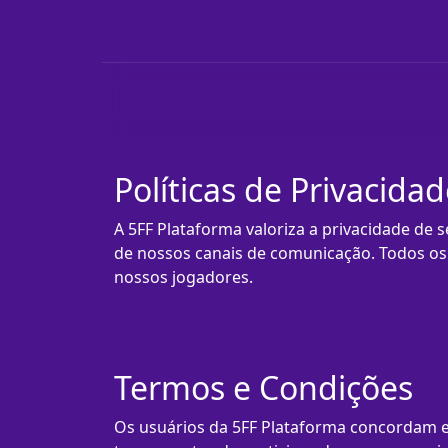
Políticas de Privacida
A 5FF Plataforma valoriza a privacidade de
de nossos canais de comunicação. Todos os 
nossos jogadores.
Termos e Condições
Os usuários da 5FF Plataforma concordam em