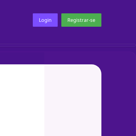
Login
Registrar-se