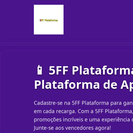
📱 5FF Plataform
Plataforma de A
Cadastre-se na 5FF Plataforma para gan
em cada recarga. Com a 5FF Plataforma,
promoções incríveis e uma experiência d
Junte-se aos vencedores agora!