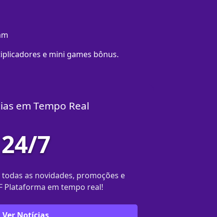
ram
tiplicadores e mini games bônus.
cias em Tempo Real
24/7
e todas as novidades, promoções e
F Plataforma em tempo real!
Ver Notícias