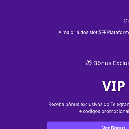
De
A maioria dos slot 5FF Platafor
🎁 Bônus Exclu
VIP
Receba bônus exclusivos do Telegra
e códigos promocionai
Ver Bônus