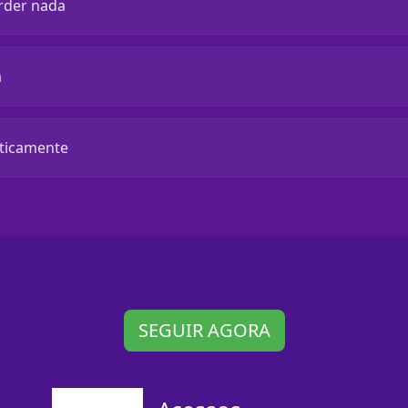
erder nada
a
aticamente
SEGUIR AGORA