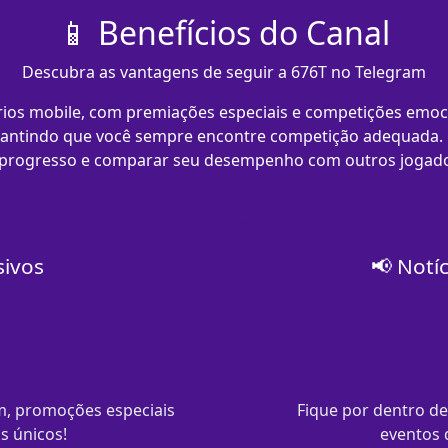
📱 Benefícios do Canal
Descubra as vantagens de seguir a 676T no Telegram
ários mobile, com premiações especiais e competições emo
 garantindo que você sempre encontre competição adequada
 progresso e comparar seu desempenho com outros jogado
sivos
📢 Notí
m, promoções especiais
Fique por dentro d
s únicos!
eventos 