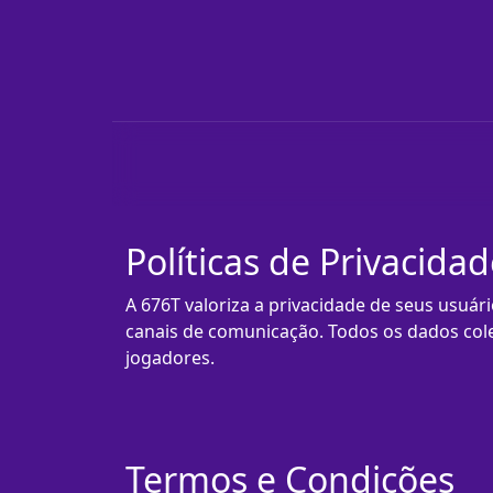
Políticas de Privacida
A 676T valoriza a privacidade de seus usuá
canais de comunicação. Todos os dados cole
jogadores.
Termos e Condições