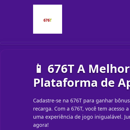
📱 676T A Melhor
Plataforma de A
Cadastre-se na 676T para ganhar bônus
recarga. Com a 676T, você tem acesso a
uma experiência de jogo inigualável. J
agora!