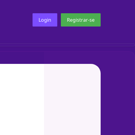
Login
Registrar-se