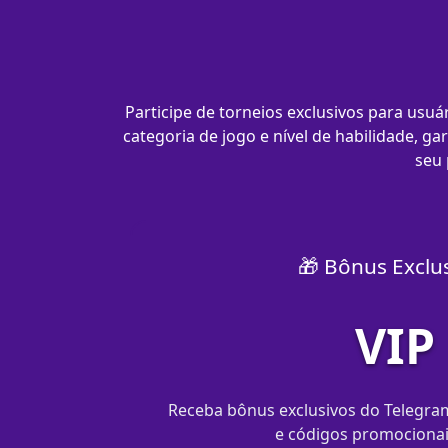
Participe de torneios exclusivos para usu
categoria de jogo e nível de habilidade,
seu
🎁 Bônus Exclu
VIP
Receba bônus exclusivos do Telegra
e códigos promocionai