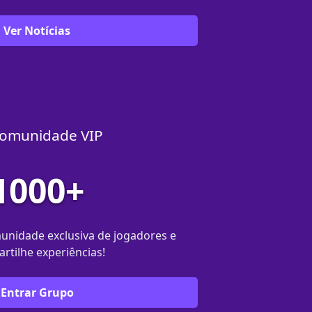
Ver Notícias
Comunidade VIP
1000+
unidade exclusiva de jogadores e
rtilhe experiências!
Entrar Grupo