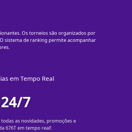
cionantes. Os torneios são organizados por
. O sistema de ranking permite acompanhar
res.
cias em Tempo Real
24/7
e todas as novidades, promoções e
da 676T em tempo real!