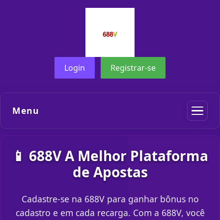
Login
Registrar-se
Menu
📱 688V A Melhor Plataforma
de Apostas
Cadastre-se na 688V para ganhar bônus no
cadastro e em cada recarga. Com a 688V, você