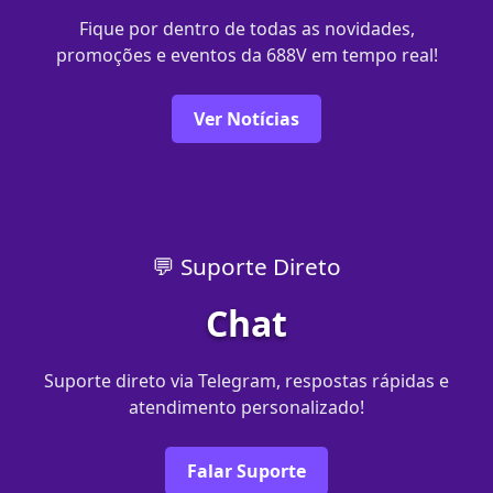
Fique por dentro de todas as novidades,
promoções e eventos da 688V em tempo real!
Ver Notícias
💬 Suporte Direto
Chat
Suporte direto via Telegram, respostas rápidas e
atendimento personalizado!
Falar Suporte