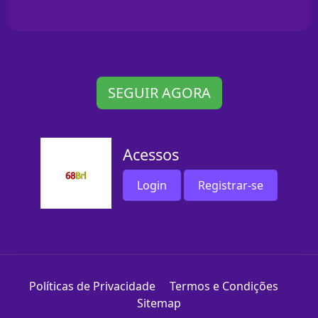
SEGUIR AGORA
Acessos
Login
Registrar-se
Políticas de Privacidade
Termos e Condições
Sitemap