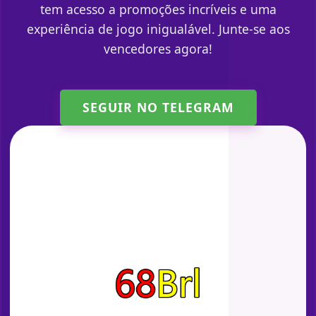
tem acesso a promoções incríveis e uma
experiência de jogo inigualável. Junte-se aos
vencedores agora!
SEGUIR NO TELEGRAM