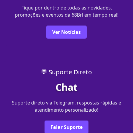
Fique por dentro de todas as novidades,
promoções e eventos da 68Brl em tempo real!
Ver Notícias
💬 Suporte Direto
Chat
Suporte direto via Telegram, respostas rápidas e
atendimento personalizado!
Falar Suporte