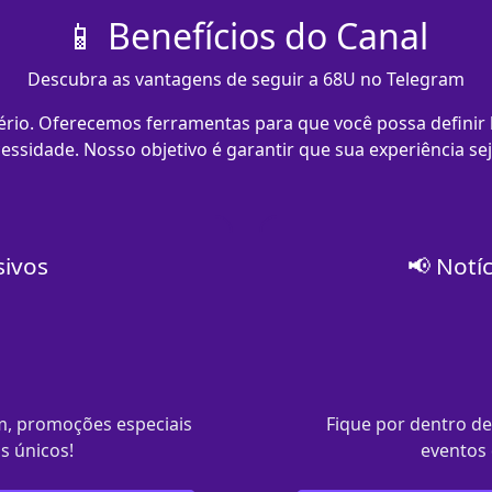
📱 Benefícios do Canal
Descubra as vantagens de seguir a 68U no Telegram
sério. Oferecemos ferramentas para que você possa definir 
essidade. Nosso objetivo é garantir que sua experiência se
sivos
📢 Notí
m, promoções especiais
Fique por dentro d
s únicos!
eventos