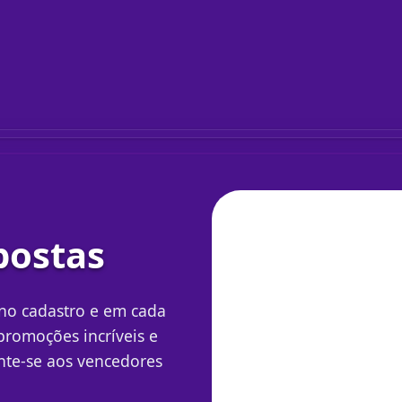
postas
no cadastro e em cada
promoções incríveis e
unte-se aos vencedores