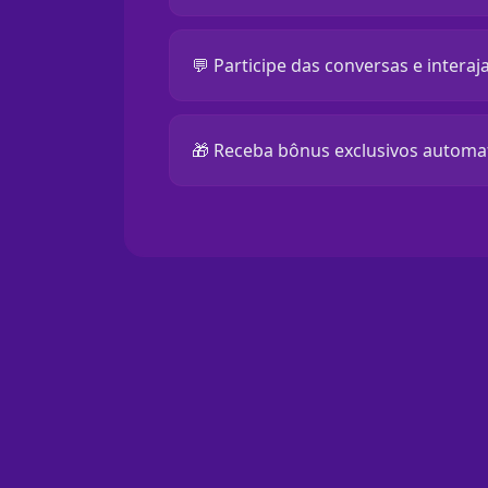
💬 Participe das conversas e interaj
🎁 Receba bônus exclusivos autom