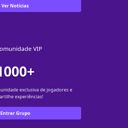
Ver Notícias
Comunidade VIP
1000+
unidade exclusiva de jogadores e
rtilhe experiências!
Entrar Grupo