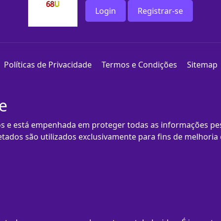
Login
Registrar-se
Políticas de Privacidade
Termos e Condições
Sitemap
de
ios e está empenhada em proteger todas as informações pe
tados são utilizados exclusivamente para fins de melhoria