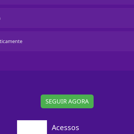
a
aticamente
SEGUIR AGORA
Acessos