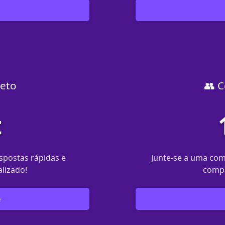
reto
👥 
t
espostas rápidas e
Junte-se a uma com
lizado!
compa
e