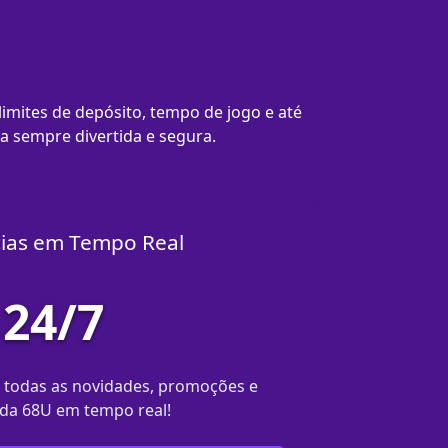
limites de depósito, tempo de jogo e até
ja sempre divertida e segura.
cias em Tempo Real
24/7
e todas as novidades, promoções e
 da 68U em tempo real!