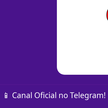
📱 Canal Oficial no Telegram!