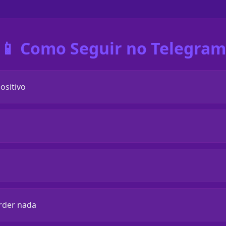
📱 Como Seguir no Telegram
ositivo
erder nada