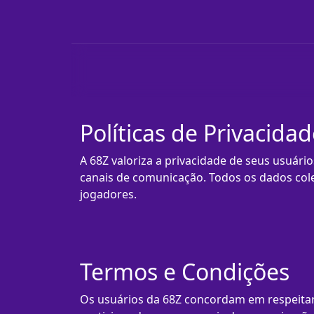
Políticas de Privacida
A 68Z valoriza a privacidade de seus usuár
canais de comunicação. Todos os dados cole
jogadores.
Termos e Condições
Os usuários da 68Z concordam em respeitar 