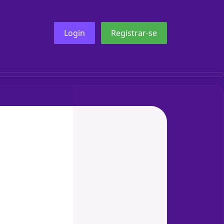
Login
Registrar-se