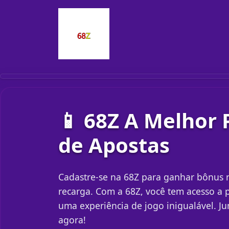
📱 68Z A Melhor
de Apostas
Cadastre-se na 68Z para ganhar bônus 
recarga. Com a 68Z, você tem acesso a 
uma experiência de jogo inigualável. J
agora!