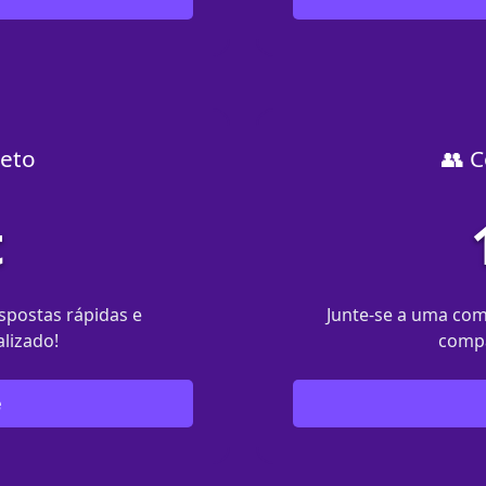
reto
👥 
t
espostas rápidas e
Junte-se a uma com
lizado!
compa
e