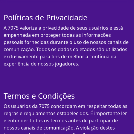
Políticas de Privacidade
A 7075 valoriza a privacidade de seus usuários e está
empenhada em proteger todas as informações
pessoais fornecidas durante o uso de nossos canais de
comunicação. Todos os dados coletados são utilizados
exclusivamente para fins de melhoria contínua da
experiência de nossos jogadores.
Termos e Condições
Os usuários da 7075 concordam em respeitar todas as
regras e regulamentos estabelecidos. É importante ler
e entender todos os termos antes de participar de
nossos canais de comunicação. A violação destes