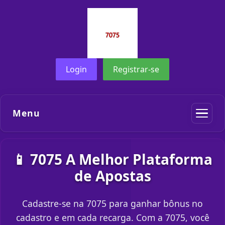
Login
Registrar-se
Menu
📱 7075 A Melhor Plataforma
de Apostas
Cadastre-se na 7075 para ganhar bônus no
cadastro e em cada recarga. Com a 7075, você