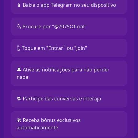
📱 Baixe o app Telegram no seu dispositivo
🔍 Procure por "@7075Oficial"
👆 Toque em "Entrar" ou "Join"
🔔 Ative as notificações para não perder
nada
💬 Participe das conversas e interaja
🎁 Receba bônus exclusivos
automaticamente