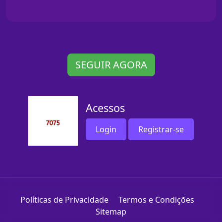
SEGUIR AGORA
Acessos
Login
Registrar-se
Políticas de Privacidade
Termos e Condições
Sitemap