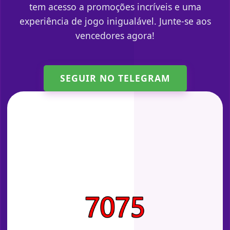
tem acesso a promoções incríveis e uma
experiência de jogo inigualável. Junte-se aos
vencedores agora!
SEGUIR NO TELEGRAM