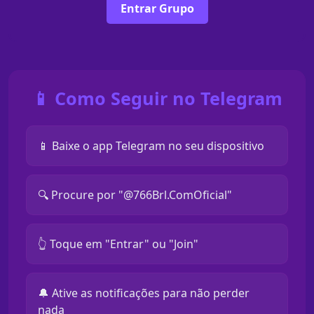
Entrar Grupo
📱 Como Seguir no Telegram
📱 Baixe o app Telegram no seu dispositivo
🔍 Procure por "@766Brl.ComOficial"
👆 Toque em "Entrar" ou "Join"
🔔 Ative as notificações para não perder
nada