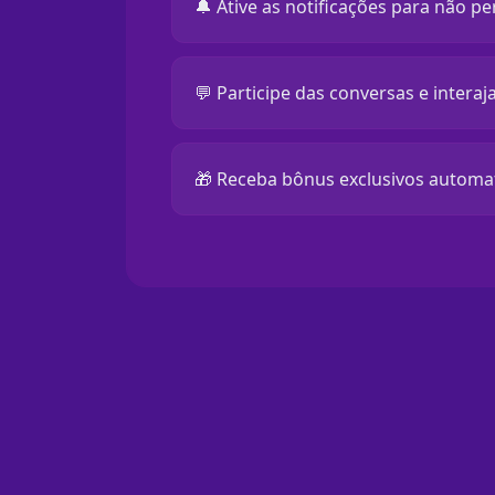
🔔 Ative as notificações para não p
💬 Participe das conversas e interaj
🎁 Receba bônus exclusivos autom