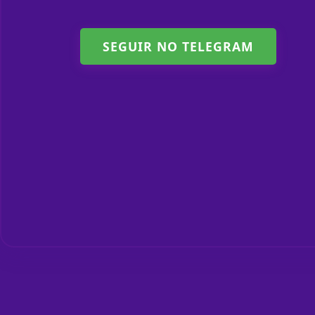
SEGUIR NO TELEGRAM