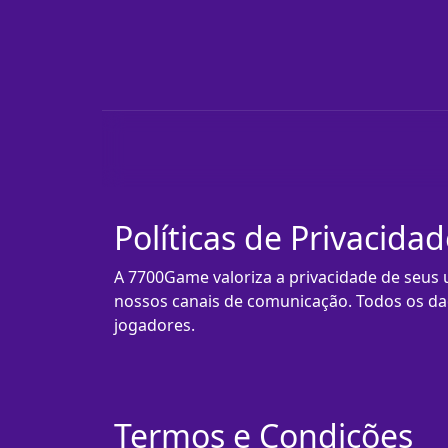
Políticas de Privacida
A 7700Game valoriza a privacidade de seus
nossos canais de comunicação. Todos os dad
jogadores.
Termos e Condições