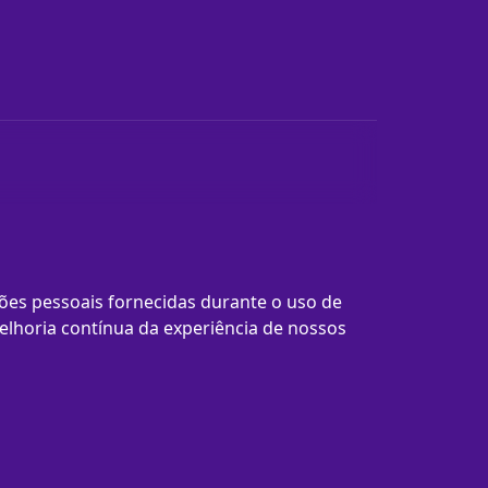
ões pessoais fornecidas durante o uso de
elhoria contínua da experiência de nossos