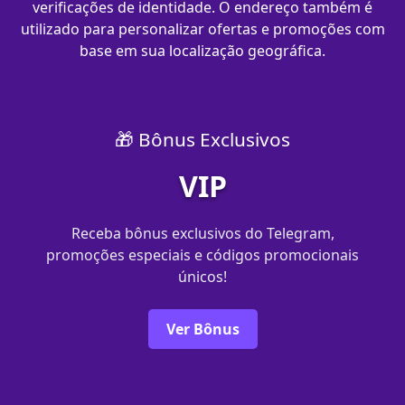
verificações de identidade. O endereço também é
utilizado para personalizar ofertas e promoções com
base em sua localização geográfica.
🎁 Bônus Exclusivos
VIP
Receba bônus exclusivos do Telegram,
promoções especiais e códigos promocionais
únicos!
Ver Bônus