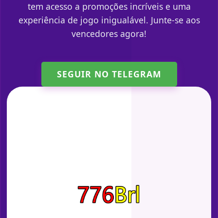
tem acesso a promoções incríveis e uma
experiência de jogo inigualável. Junte-se aos
vencedores agora!
SEGUIR NO TELEGRAM