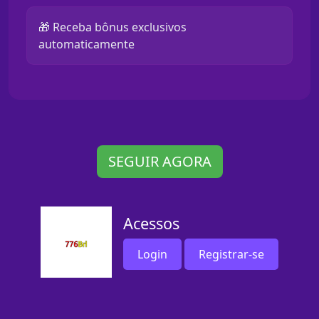
🎁 Receba bônus exclusivos
automaticamente
SEGUIR AGORA
Acessos
Login
Registrar-se