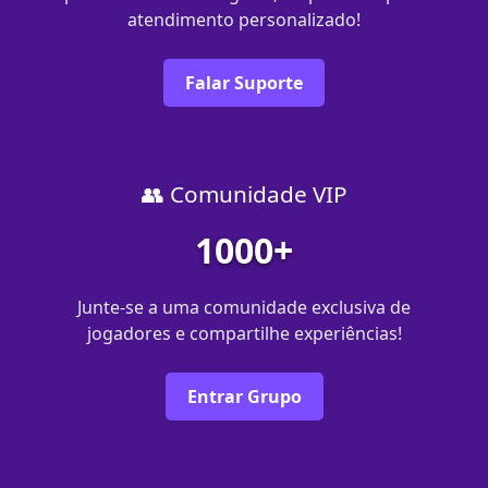
atendimento personalizado!
Falar Suporte
👥 Comunidade VIP
1000+
Junte-se a uma comunidade exclusiva de
jogadores e compartilhe experiências!
Entrar Grupo