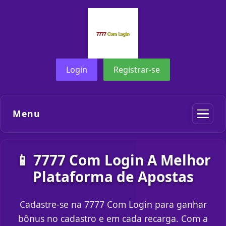
Login
Registrar-se
Menu
📱 7777 Com Login A Melhor
Plataforma de Apostas
Cadastre-se na 7777 Com Login para ganhar
bônus no cadastro e em cada recarga. Com a