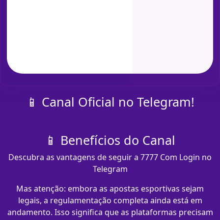
📱 Canal Oficial no Telegram!
📱 Benefícios do Canal
Descubra as vantagens de seguir a 7777 Com Login no
Telegram
Mas atenção: embora as apostas esportivas sejam
legais, a regulamentação completa ainda está em
andamento. Isso significa que as plataformas precisam