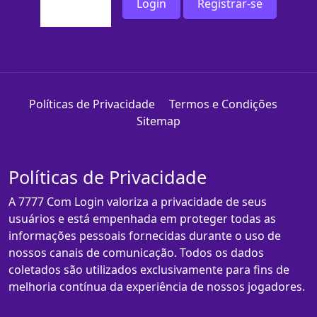
Login
Registrar-se
Políticas de Privacidade
Termos e Condições
Sitemap
Políticas de Privacidade
A 7777 Com Login valoriza a privacidade de seus
usuários e está empenhada em proteger todas as
informações pessoais fornecidas durante o uso de
nossos canais de comunicação. Todos os dados
coletados são utilizados exclusivamente para fins de
melhoria contínua da experiência de nossos jogadores.