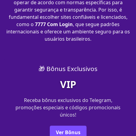
operar de acordo com normas específicas para
garantir segurança e transparência. Por isso, é
fundamental escolher sites confiáveis e licenciados,
como o
7777 Com Login
, que segue padrões
internacionais e oferece um ambiente seguro para os
usuários brasileiros.
🎁 Bônus Exclusivos
VIP
Receba bônus exclusivos do Telegram,
promoções especiais e códigos promocionais
únicos!
Ver Bônus