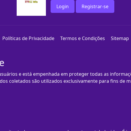
Login
Registrar-se
Políticas de Privacidade
Termos e Condições
Sitemap
de
 usuários e está empenhada em proteger todas as informaç
os coletados são utilizados exclusivamente para fins de m