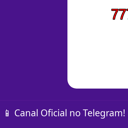
📱 Canal Oficial no Telegram!