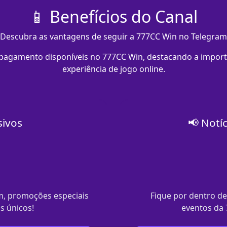
📱 Benefícios do Canal
Descubra as vantagens de seguir a 777CC Win no Telegram
 pagamento disponíveis no 777CC Win, destacando a importâ
experiência de jogo online.
sivos
📢 Notí
m, promoções especiais
Fique por dentro d
s únicos!
eventos da 