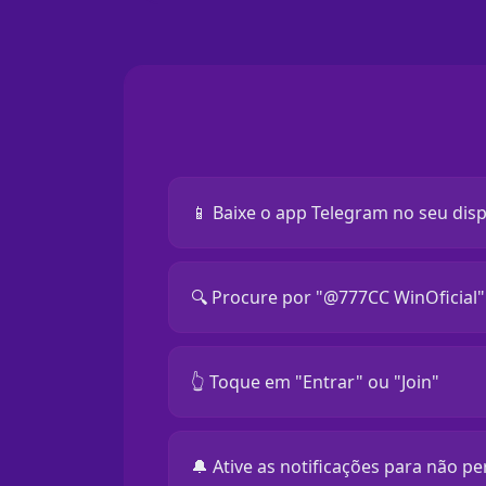
📱 Baixe o app Telegram no seu disp
🔍 Procure por "@777CC WinOficial"
👆 Toque em "Entrar" ou "Join"
🔔 Ative as notificações para não p