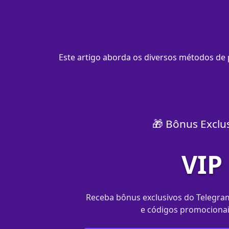
Este artigo aborda os diversos métodos de
🎁 Bônus Exclu
VIP
Receba bônus exclusivos do Telegra
e códigos promocionai