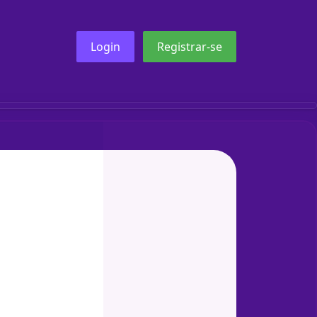
Login
Registrar-se