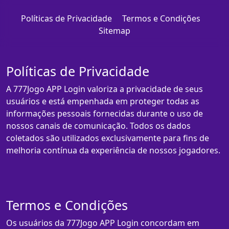
Políticas de Privacidade
Termos e Condições
Sitemap
Políticas de Privacidade
A 777Jogo APP Login valoriza a privacidade de seus
usuários e está empenhada em proteger todas as
informações pessoais fornecidas durante o uso de
nossos canais de comunicação. Todos os dados
coletados são utilizados exclusivamente para fins de
melhoria contínua da experiência de nossos jogadores.
Termos e Condições
Os usuários da 777Jogo APP Login concordam em