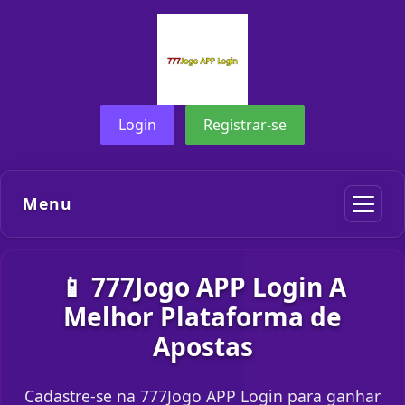
Login
Registrar-se
Menu
📱 777Jogo APP Login A
Melhor Plataforma de
Apostas
Cadastre-se na 777Jogo APP Login para ganhar