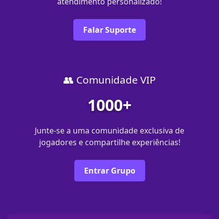
atendimento personalizado!
Falar Suporte
👥 Comunidade VIP
1000+
Junte-se a uma comunidade exclusiva de
jogadores e compartilhe experiências!
Entrar Grupo