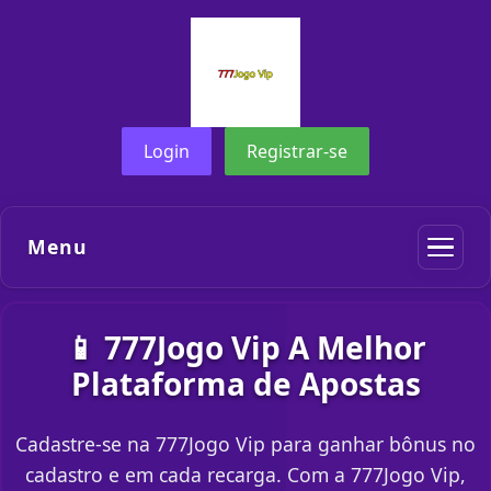
Login
Registrar-se
Menu
📱 777Jogo Vip A Melhor
Plataforma de Apostas
Cadastre-se na 777Jogo Vip para ganhar bônus no
cadastro e em cada recarga. Com a 777Jogo Vip,