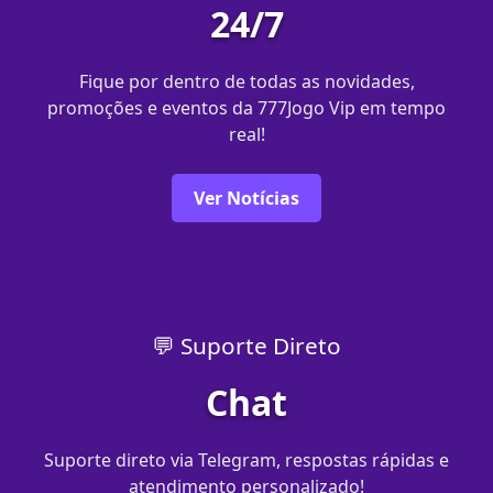
24/7
Fique por dentro de todas as novidades,
promoções e eventos da 777Jogo Vip em tempo
real!
Ver Notícias
💬 Suporte Direto
Chat
Suporte direto via Telegram, respostas rápidas e
atendimento personalizado!