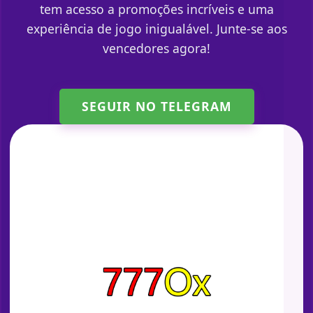
tem acesso a promoções incríveis e uma
experiência de jogo inigualável. Junte-se aos
vencedores agora!
SEGUIR NO TELEGRAM