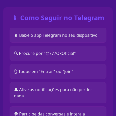
📱 Como Seguir no Telegram
📱 Baixe o app Telegram no seu dispositivo
🔍 Procure por "@777OxOficial"
👆 Toque em "Entrar" ou "Join"
🔔 Ative as notificações para não perder
nada
💬 Participe das conversas e interaja