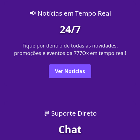
📢 Notícias em Tempo Real
24/7
Fique por dentro de todas as novidades,
promoções e eventos da 777Ox em tempo real!
Ver Notícias
💬 Suporte Direto
Chat