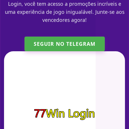
Login, você tem acesso a promoções incríveis e
uma experiência de jogo inigualável. Junte-se aos
vencedores agora!
SEGUIR NO TELEGRAM