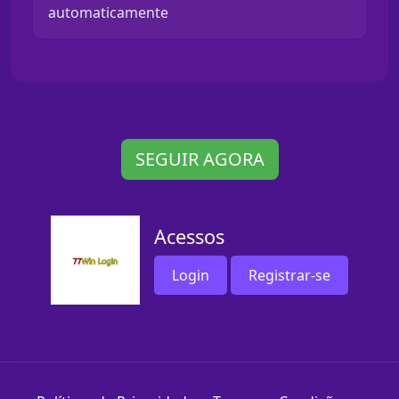
automaticamente
SEGUIR AGORA
Acessos
Login
Registrar-se