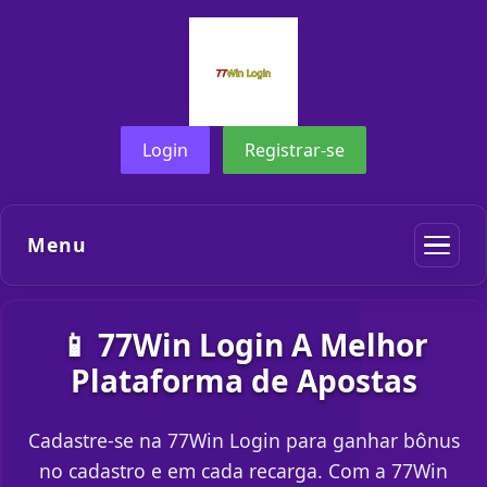
Login
Registrar-se
Menu
📱 77Win Login A Melhor
Plataforma de Apostas
Cadastre-se na 77Win Login para ganhar bônus
no cadastro e em cada recarga. Com a 77Win