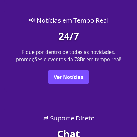
📢 Notícias em Tempo Real
24/7
Fique por dentro de todas as novidades,
promoções e eventos da 78Br em tempo real!
Ver Notícias
💬 Suporte Direto
Chat