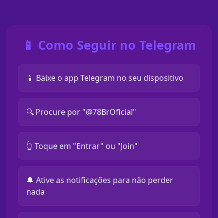
📱 Como Seguir no Telegram
📱 Baixe o app Telegram no seu dispositivo
🔍 Procure por "@78BrOficial"
👆 Toque em "Entrar" ou "Join"
🔔 Ative as notificações para não perder
nada