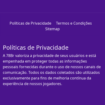
Políticas de Privacidade
Termos e Condições
Sitemap
Políticas de Privacidade
A 78Br valoriza a privacidade de seus usuários e está
empenhada em proteger todas as informações
pessoais fornecidas durante o uso de nossos canais de
comunicação. Todos os dados coletados são utilizados
exclusivamente para fins de melhoria contínua da
experiência de nossos jogadores.