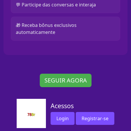
💬 Participe das conversas e interaja
🎁 Receba bônus exclusivos
automaticamente
SEGUIR AGORA
Acessos
Login
Registrar-se