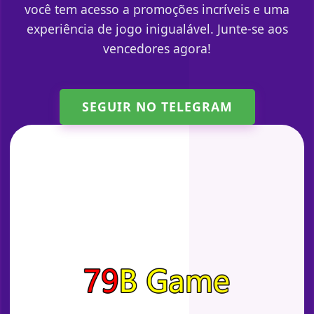
você tem acesso a promoções incríveis e uma
experiência de jogo inigualável. Junte-se aos
vencedores agora!
SEGUIR NO TELEGRAM