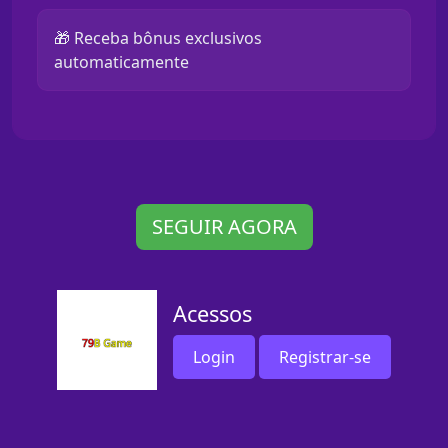
🎁 Receba bônus exclusivos
automaticamente
SEGUIR AGORA
Acessos
Login
Registrar-se