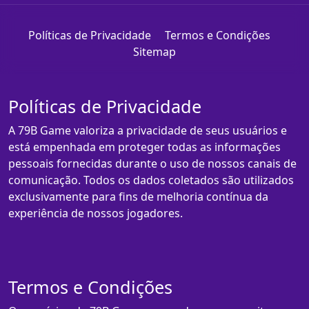
Políticas de Privacidade
Termos e Condições
Sitemap
Políticas de Privacidade
A 79B Game valoriza a privacidade de seus usuários e
está empenhada em proteger todas as informações
pessoais fornecidas durante o uso de nossos canais de
comunicação. Todos os dados coletados são utilizados
exclusivamente para fins de melhoria contínua da
experiência de nossos jogadores.
Termos e Condições