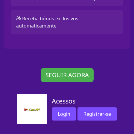
🎁 Receba bônus exclusivos
automaticamente
SEGUIR AGORA
Acessos
Login
Registrar-se