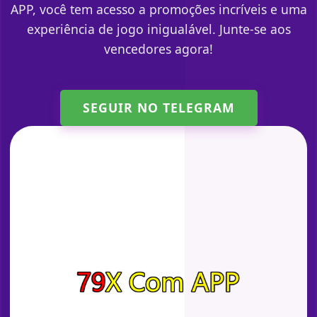
APP, você tem acesso a promoções incríveis e uma
experiência de jogo inigualável. Junte-se aos
vencedores agora!
SEGUIR NO TELEGRAM