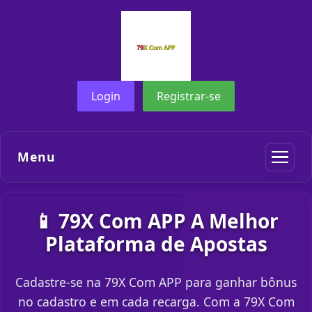
Login
Registrar-se
Menu
📱 79X Com APP A Melhor
Plataforma de Apostas
Cadastre-se na 79X Com APP para ganhar bônus
no cadastro e em cada recarga. Com a 79X Com