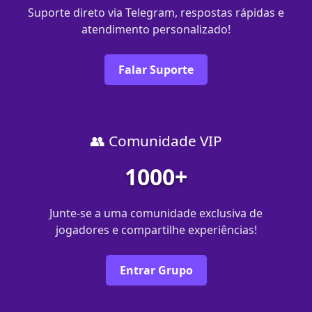
Suporte direto via Telegram, respostas rápidas e
atendimento personalizado!
Falar Suporte
👥 Comunidade VIP
1000+
Junte-se a uma comunidade exclusiva de
jogadores e compartilhe experiências!
Entrar Grupo