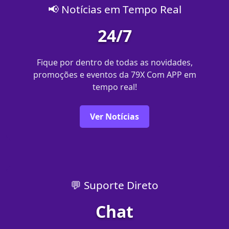
📢 Notícias em Tempo Real
24/7
Fique por dentro de todas as novidades,
promoções e eventos da 79X Com APP em
tempo real!
Ver Notícias
💬 Suporte Direto
Chat