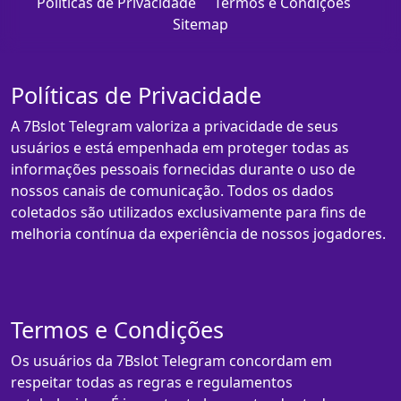
Políticas de Privacidade
Termos e Condições
Sitemap
Políticas de Privacidade
A 7Bslot Telegram valoriza a privacidade de seus
usuários e está empenhada em proteger todas as
informações pessoais fornecidas durante o uso de
nossos canais de comunicação. Todos os dados
coletados são utilizados exclusivamente para fins de
melhoria contínua da experiência de nossos jogadores.
Termos e Condições
Os usuários da 7Bslot Telegram concordam em
respeitar todas as regras e regulamentos