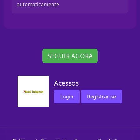
automaticamente
SEGUIR AGORA
Acessos
Login
Registrar-se