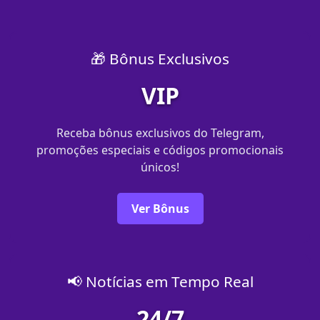
🎁 Bônus Exclusivos
VIP
Receba bônus exclusivos do Telegram,
promoções especiais e códigos promocionais
únicos!
Ver Bônus
📢 Notícias em Tempo Real
24/7