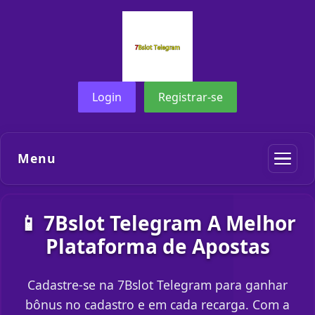
Login
Registrar-se
Menu
📱 7Bslot Telegram A Melhor
Plataforma de Apostas
Cadastre-se na 7Bslot Telegram para ganhar
bônus no cadastro e em cada recarga. Com a