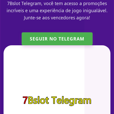
7Bslot Telegram, você tem acesso a promoções
incríveis e uma experiência de jogo inigualável.
Junte-se aos vencedores agora!
SEGUIR NO TELEGRAM