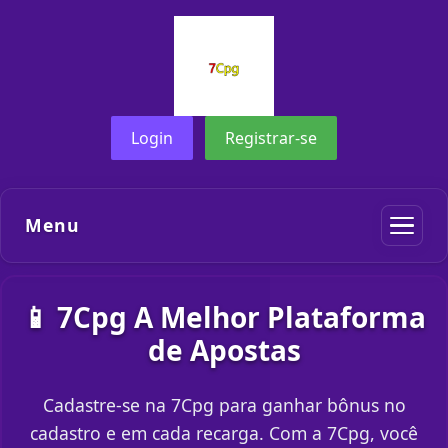
Login
Registrar-se
Menu
📱 7Cpg A Melhor Plataforma
de Apostas
Cadastre-se na 7Cpg para ganhar bônus no
cadastro e em cada recarga. Com a 7Cpg, você