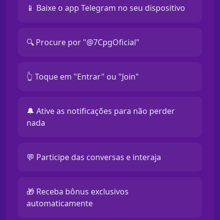
📱 Baixe o app Telegram no seu dispositivo
🔍 Procure por "@7CpgOficial"
👆 Toque em "Entrar" ou "Join"
🔔 Ative as notificações para não perder
nada
💬 Participe das conversas e interaja
🎁 Receba bônus exclusivos
automaticamente