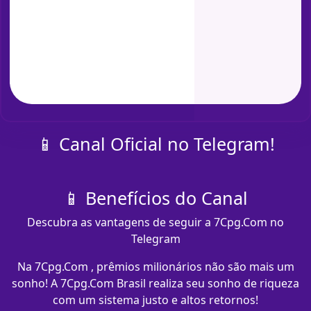
📱 Canal Oficial no Telegram!
📱 Benefícios do Canal
Descubra as vantagens de seguir a 7Cpg.Com no
Telegram
Na 7Cpg.Com , prêmios milionários não são mais um
sonho! A 7Cpg.Com Brasil realiza seu sonho de riqueza
com um sistema justo e altos retornos!