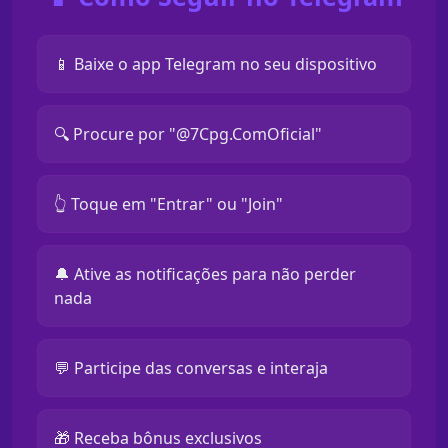
📱 Baixe o app Telegram no seu dispositivo
🔍 Procure por "@7Cpg.ComOficial"
👆 Toque em "Entrar" ou "Join"
🔔 Ative as notificações para não perder
nada
💬 Participe das conversas e interaja
🎁 Receba bônus exclusivos