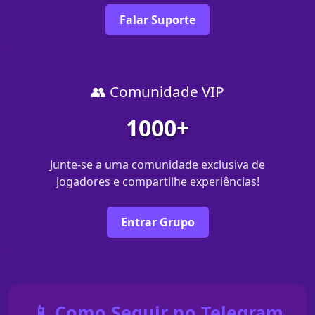
Falar Suporte
👥 Comunidade VIP
1000+
Junte-se a uma comunidade exclusiva de
jogadores e compartilhe experiências!
Entrar Grupo
📱 Como Seguir no Telegram