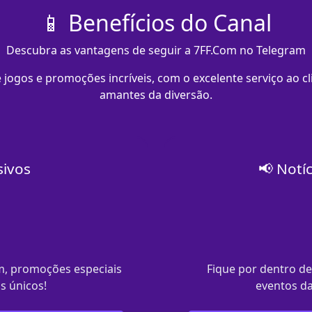
📱 Benefícios do Canal
Descubra as vantagens de seguir a 7FF.Com no Telegram
jogos e promoções incríveis, com o excelente serviço ao c
amantes da diversão.
sivos
📢 Notí
m, promoções especiais
Fique por dentro d
s únicos!
eventos d