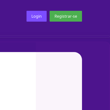
Login
Registrar-se