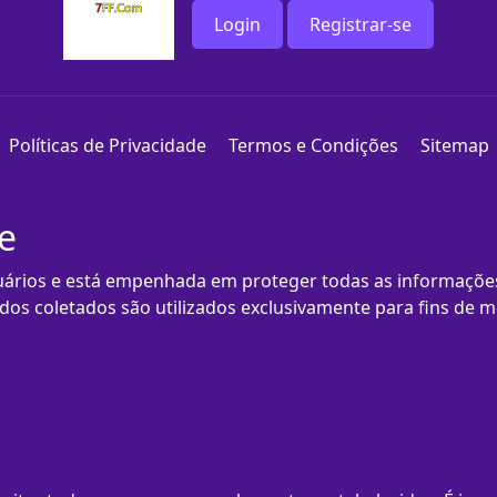
Login
Registrar-se
Políticas de Privacidade
Termos e Condições
Sitemap
de
suários e está empenhada em proteger todas as informaçõe
os coletados são utilizados exclusivamente para fins de m