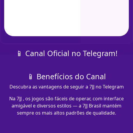
📱 Canal Oficial no Telegram!
📱 Benefícios do Canal
Descubra as vantagens de seguir a 7JJ no Telegram
Na 7JJ , os jogos são fáceis de operar, com interface
amigável e diversos estilos — a 7JJ Brasil mantém
sempre os mais altos padrões de qualidade.