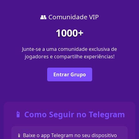
👥 Comunidade VIP
1000+
Junte-se a uma comunidade exclusiva de
jogadores e compartilhe experiências!
Entrar Grupo
📱 Como Seguir no Telegram
📱 Baixe o app Telegram no seu dispositivo