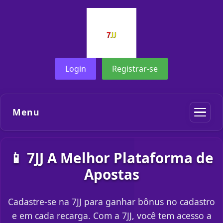
Login
Registrar-se
Menu
📱 7JJ A Melhor Plataforma de
Apostas
Cadastre-se na 7JJ para ganhar bônus no cadastro
e em cada recarga. Com a 7JJ, você tem acesso a